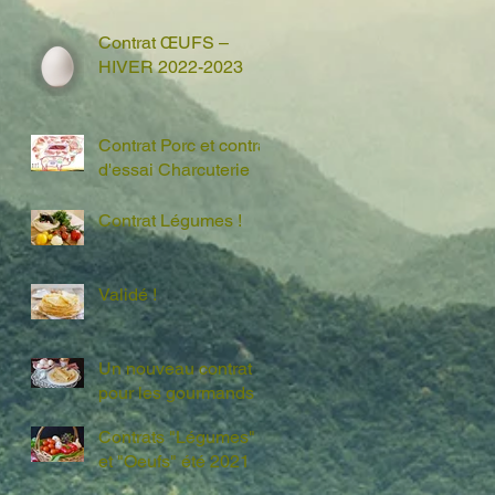
Contrat ŒUFS –
HIVER 2022-2023
Contrat Porc et contrat
d'essai Charcuterie
Contrat Légumes !
Validé !
Un nouveau contrat
pour les gourmands !
Contrats "Légumes"
et "Oeufs" été 2021