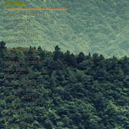
Archives
septembre 2022
(1)
1 post
juin 2022
(1)
1 post
mars 2022
(2)
2 posts
janvier 2022
(1)
1 post
mars 2021
(1)
1 post
janvier 2021
(2)
2 posts
octobre 2020
(2)
2 posts
septembre 2020
(2)
2 posts
mars 2020
(4)
4 posts
février 2020
(2)
2 posts
décembre 2019
(1)
1 post
novembre 2019
(1)
1 post
octobre 2019
(1)
1 post
septembre 2019
(1)
1 post
avril 2019
(1)
1 post
mars 2019
(1)
1 post
janvier 2019
(1)
1 post