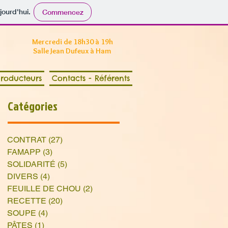
jourd'hui.
Commencez
Mercredi de 18h30 à 19h
Salle Jean Dufeux à Ham
roducteurs
Contacts - Référents
Catégories
CONTRAT
(27)
27 posts
FAMAPP
(3)
3 posts
SOLIDARITÉ
(5)
5 posts
DIVERS
(4)
4 posts
FEUILLE DE CHOU
(2)
2 posts
RECETTE
(20)
20 posts
SOUPE
(4)
4 posts
PÂTES
(1)
1 post