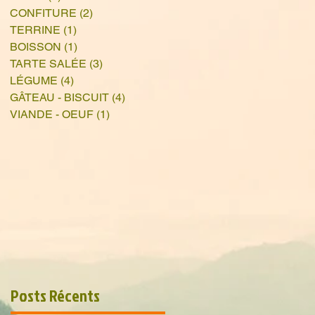
CONFITURE
(2)
2 posts
TERRINE
(1)
1 post
BOISSON
(1)
1 post
TARTE SALÉE
(3)
3 posts
LÉGUME
(4)
4 posts
GÂTEAU - BISCUIT
(4)
4 posts
VIANDE - OEUF
(1)
1 post
Posts Récents